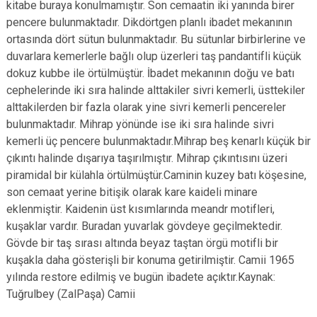
kitabe buraya konulmamıştır. Son cemaatin iki yanında birer
pencere bulunmaktadır. Dikdörtgen planlı ibadet mekanının
ortasında dört sütun bulunmaktadır. Bu sütunlar birbirlerine ve
duvarlara kemerlerle bağlı olup üzerleri taş pandantifli küçük
dokuz kubbe ile örtülmüştür. İbadet mekanının doğu ve batı
cephelerinde iki sıra halinde alttakiler sivri kemerli, üsttekiler
alttakilerden bir fazla olarak yine sivri kemerli pencereler
bulunmaktadır. Mihrap yönünde ise iki sıra halinde sivri
kemerli üç pencere bulunmaktadır.Mihrap beş kenarlı küçük bir
çıkıntı halinde dışarıya taşırılmıştır. Mihrap çıkıntısını üzeri
piramidal bir külahla örtülmüştür.Caminin kuzey batı köşesine,
son cemaat yerine bitişik olarak kare kaideli minare
eklenmiştir. Kaidenin üst kısımlarında meandr motifleri,
kuşaklar vardır. Buradan yuvarlak gövdeye geçilmektedir.
Gövde bir taş sırası altında beyaz taştan örgü motifli bir
kuşakla daha gösterişli bir konuma getirilmiştir. Camii 1965
yılında restore edilmiş ve bugün ibadete açıktır.Kaynak:
Tuğrulbey (ZalPaşa) Camii