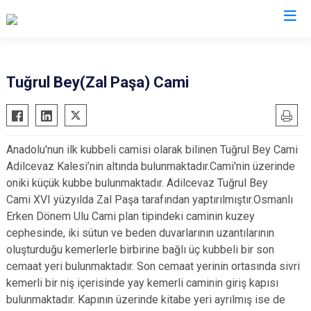
Bitlis
Tuğrul Bey(Zal Paşa) Cami
Adilcevaz
Ahlat
Anadolu'nun ilk kubbeli camisi olarak bilinen Tuğrul Bey Cami
Güroymak
Adilcevaz Kalesi’nin altında bulunmaktadır.Cami'nin üzerinde
Hizan
oniki küçük kubbe bulunmaktadır. Adilcevaz Tuğrul Bey
Mutki
Cami XVI yüzyılda Zal Paşa tarafından yaptırılmıştır.Osmanlı
Erken Dönem Ulu Cami plan tipindeki caminin kuzey
Tatvan
cephesinde, iki sütun ve beden duvarlarının uzantılarının
oluşturduğu kemerlerle birbirine bağlı üç kubbeli bir son
cemaat yeri bulunmaktadır. Son cemaat yerinin ortasında sivri
kemerli bir niş içerisinde yay kemerli caminin giriş kapısı
bulunmaktadır. Kapının üzerinde kitabe yeri ayrılmış ise de