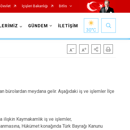
-Devlet
İçişleri Bakanlığı
Bitlis
LERİMİZ
GÜNDEM
İLETİŞİM
30
°C
n bürolardan meydana gelir. Aşağıdaki iş ve işlemler İlçe
 ilişkin Kaymakamlık iş ve işlemler,
ğlanmasına, Hükümet konağında Türk Bayrağı Kanunu