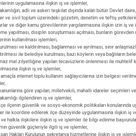
lerinin uygulamasına ilişkin iş ve işlemler,
Mutki
kamlığın, adli ve askeri teşkilat dışında kalan bütün Devlet daire,
Tatvan
er ve sivil toplum üzerindeki gözetim, denetim ve teftiş yetkilerini
lar ve diğer kamu görevlilerinin yargılanmasına ilişkin izin iş ve
eme yapılması, disiplin soruşturması açılması, bunların görevden 
erinin kullanılması işlemleri,
rulması ve kaldırılması, bağlanması ve ayrılması, sınır anlaşmazlık
tirilmesi ile belediye kurulması, bazı köylerin veya bağlıların bele
maz mal zilyetliğine yapılan tecavüzlerin önlenmesi ile muhtelif 
ılmasına ilişkin iş ve işlemler,
i amaçla internet toplu kullanım sağlayıcılarına izin belgesi verilm
er,
kanunlarına göre yapılan; milletvekili, mahalli idareler seçimleri
kamlığı ilgilendiren iş ve işlemler,
ikçe ilçenin güvenlik ve sosyo-ekonomik politikaları konularında uy
ler ile koordine edilerek ilçe düzeyinde uygulanmasına ilişkin iş v
ve halkla ilişkilere ilişkin iş ve işlemler ile bilgi edinme başvurular
n güvenlik güçleriyle ilgili iş ve işlemler,
nsan Hakları Kurulunun sekretarya hizmetlerine ilişkin iş ve işleml