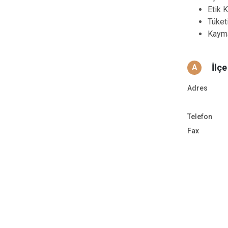
Etik K
Tüketi
Kaymak
İlç
A
Adres
Telefon
Fax