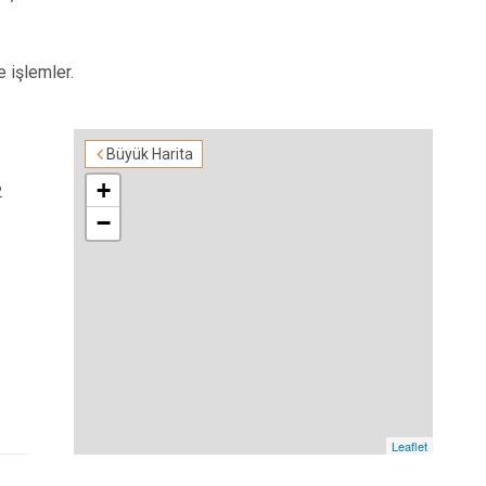
e işlemler.
Büyük Harita
+
2
−
Leaflet