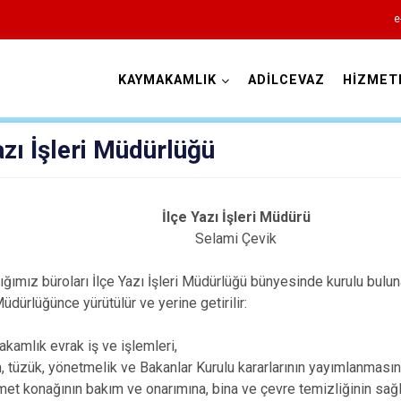
e
KAYMAKAMLIK
ADİLCEVAZ
HİZMET
Bitlis
azı İşleri Müdürlüğü
İlçe Yazı İşleri Müdürü
Selami Çevik
ımız büroları İlçe Yazı İşleri Müdürlüğü bünyesinde kurulu buluna
Adilcevaz
Müdürlüğünce yürütülür ve yerine getirilir:
Ahlat
kamlık evrak iş ve işlemleri,
Güroymak
, tüzük, yönetmelik ve Bakanlar Kurulu kararlarının yayımlanmasına
Hizan
et konağının bakım ve onarımına, bina ve çevre temizliğinin sa