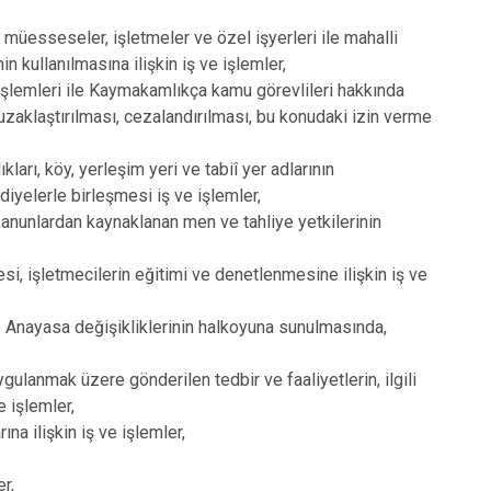
 müesseseler, işletmeler ve özel işyerleri ile mahalli
n kullanılmasına ilişkin iş ve işlemler,
 işlemleri ile Kaymakamlıkça kamu görevlileri hakkında
uzaklaştırılması, cezalandırılması, bu konudaki izin verme
ları, köy, yerleşim yeri ve tabiî yer adlarının
diyelerle birleşmesi iş ve işlemler,
kanunlardan kaynaklanan men ve tahliye yetkilerinin
esi, işletmecilerin eğitimi ve denetlenmesine ilişkin iş ve
 ve Anayasa değişikliklerinin halkoyuna sunulmasında,
gulanmak üzere gönderilen tedbir ve faaliyetlerin, ilgili
e işlemler,
ına ilişkin iş ve işlemler,
er,