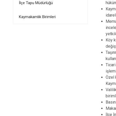
hüküm
İlçe Tapu Müdürlüğü
Kayma
idarel
Kaymakamlık Birimleri
Memur
incel
yetkil
Köy ku
değiş
Taşın
kullan
Ticar
işleml
Özel 
Kayma
Valil
birim
Basın 
Makamı
İlçe İ