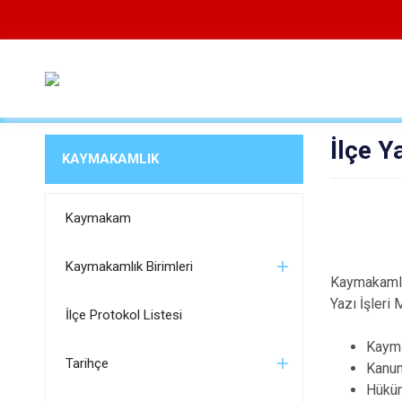
İlçe Y
KAYMAKAMLIK
Kaymakam
Kaymakamlık Birimleri
Kaymakamlığ
Yazı İşleri 
İlçe Protokol Listesi
Kayma
Tarihçe
Kanun
Hüküm